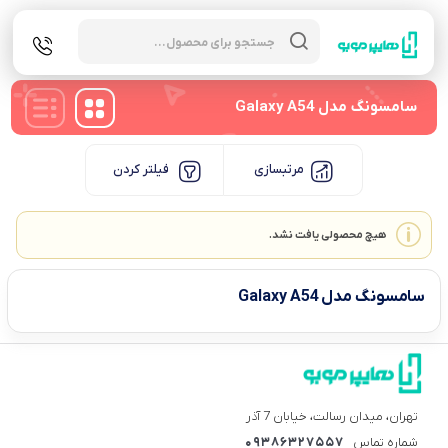
Products
search
سامسونگ مدل Galaxy A54
مرتبسازی
فیلتر کردن
هیچ محصولی یافت نشد.
سامسونگ مدل Galaxy A54
تهران، میدان رسالت، خیابان 7 آذر
شماره تماس
09386327557