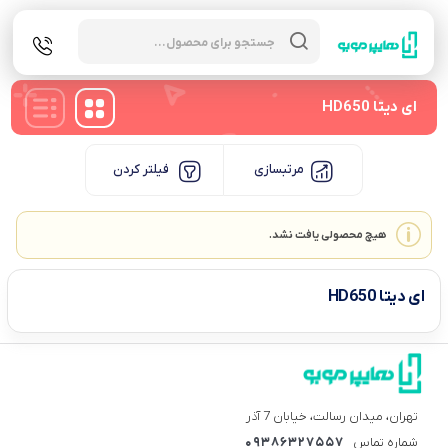
Products
search
ای دیتا HD650
مرتبسازی
فیلتر کردن
هیچ محصولی یافت نشد.
ای دیتا HD650
تهران، میدان رسالت، خیابان 7 آذر
شماره تماس
09386327557