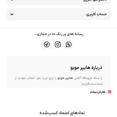
حساب کاربری
رسانه های پر رنگ ما در مجازی...
درباره هایپر موبو
از اینکه فروشگاه آنلاین
هایپر موبو
را برای خرید خود انتخاب نمودید از
شما سپاسگزاریم.
بسیار خرسندیم که در حال حاضر در
هایپر موبو
، دارنده
نماد اعتماد
نمایش بیشتر
الکترونیکی کشور
و یکی از مراکز مهم و رسمی فروش برندهای معتبر و
ارائه‌دهنده برترین کیفیت و ضمانت پس از فروش، حضور دارید.
در
هایپر موبو
، بهترین برندهای بازار عرضه می‌گردد و تلاش ما این است
نمادهای اعتماد کسب‌شده
که محصولات باکیفیت و اصل را از میان تولیدکنندگان معتبر گردآوری